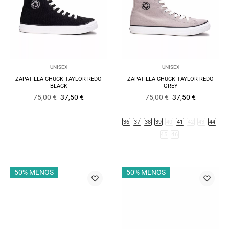
UNISEX
UNISEX
ZAPATILLA CHUCK TAYLOR REDO
ZAPATILLA CHUCK TAYLOR REDO
BLACK
GREY
El
El
El
El
75,00
€
37,50
€
75,00
€
37,50
€
precio
precio
precio
precio
original
actual
original
actual
era:
es:
era:
es:
36
37
38
39
40
41
42
43
44
75,00 €.
37,50 €.
75,00 €.
37,50 €.
45
46
50% MENOS
50% MENOS