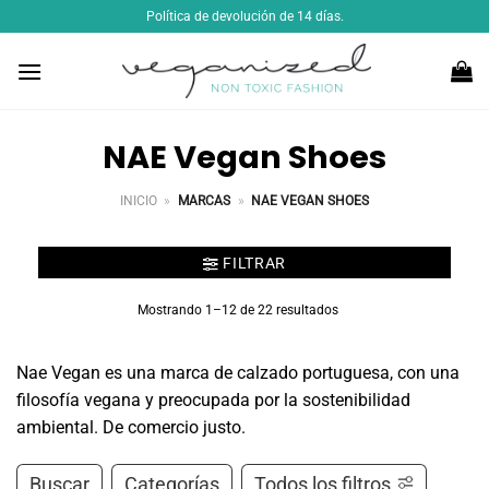
Saltar
Política de devolución de 14 días.
al
contenido
NAE Vegan Shoes
INICIO
»
MARCAS
»
NAE VEGAN SHOES
FILTRAR
Mostrando 1–12 de 22 resultados
Nae Vegan es una marca de calzado portuguesa, con una
filosofía vegana y preocupada por la sostenibilidad
ambiental. De comercio justo.
Buscar
Categorías
Todos los filtros