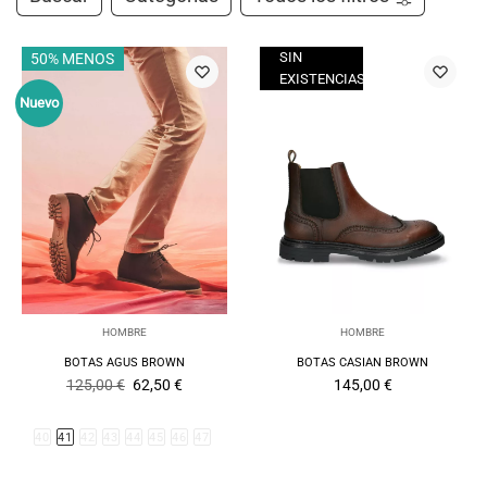
SIN
50% MENOS
EXISTENCIAS
Nuevo
HOMBRE
HOMBRE
BOTAS AGUS BROWN
BOTAS CASIAN BROWN
El
El
125,00
€
62,50
€
145,00
€
precio
precio
original
actual
era:
es:
40
41
42
43
44
45
46
47
125,00 €.
62,50 €.