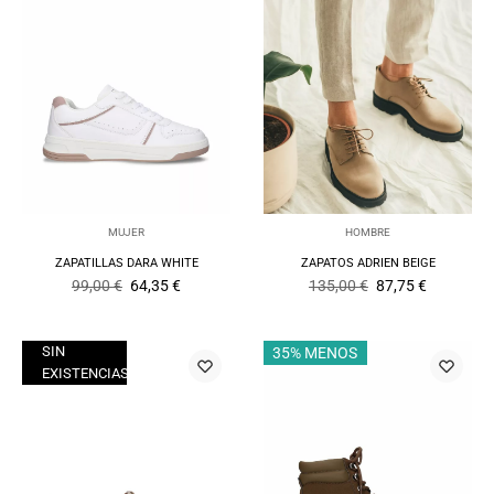
MUJER
HOMBRE
ZAPATILLAS DARA WHITE
ZAPATOS ADRIEN BEIGE
El
El
El
El
99,00
€
64,35
€
135,00
€
87,75
€
precio
precio
precio
precio
original
actual
original
actual
era:
es:
era:
es:
99,00 €.
64,35 €.
135,00 €.
87,75 €.
SIN
50% MENOS
35% MENOS
EXISTENCIAS