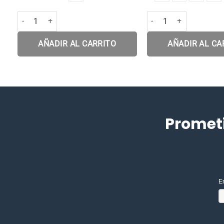
Botas Chunky Tea White cantidad
Bota Adar Green cantida
AÑADIR AL CARRITO
AÑADIR AL CA
Promet
E