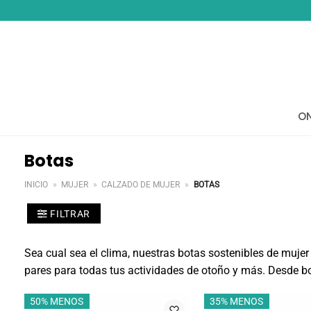
Saltar
al
contenido
ON
Botas
INICIO
»
MUJER
»
CALZADO DE MUJER
»
BOTAS
FILTRAR
Sea cual sea el clima, nuestras botas sostenibles de muje
pares para todas tus actividades de otoño y más. Desde bot
50% MENOS
35% MENOS