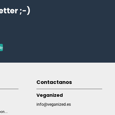
ter ;-)
Contactanos
Veganized
info@veganized.es
on...