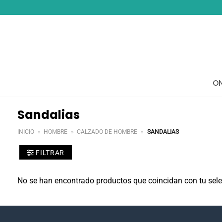
Saltar
al
contenido
ON
Sandalias
INICIO
»
HOMBRE
»
CALZADO DE HOMBRE
»
SANDALIAS
FILTRAR
No se han encontrado productos que coincidan con tu sele