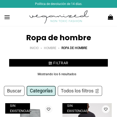
Saltar
Política de devolución de 14 días.
al
contenido
Ropa de hombre
INICIO
»
HOMBRE
»
ROPA DE HOMBRE
FILTRAR
Mostrando los 6 resultados
Buscar
Categorías
Todos los filtros
SIN
SIN
EXISTENCIAS
EXISTENCIAS