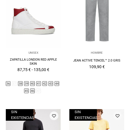
UNISEX
HOMBRE
ZAPATILLA LONDON RED APPLE
JEAN ACTIVE TENCEL™ 2.0 GRIS
SKIN
109,90
€
Rango
87,75
€
-
135,00
€
de
precios:
desde
36
37
38
39
40
41
42
43
44
87,75 €
hasta
45
46
47
135,00 €
SIN
SIN
EXISTENCIAS
EXISTENCIAS