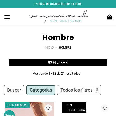
Saltar
Política de devolución de 14 días.
al
contenido
Hombre
INICIO
»
HOMBRE
FILTRAR
Mostrando 1–12 de 21 resultados
Buscar
Categorías
Todos los filtros
SIN
50% MENOS
EXISTENCIAS
Nuevo