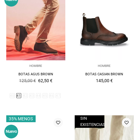
HOMBRE
HOMBRE
BOTAS AGUS BROWN
BOTAS CASIAN BROWN
El
El
125,00
€
62,50
€
145,00
€
precio
precio
original
actual
era:
es:
40
41
42
43
44
45
46
47
125,00 €.
62,50 €.
SIN
35% MENOS
35% MENOS
EXISTENCIAS
Nuevo