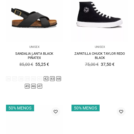
UNISEX
UNISEX
SANDALIA LANTA BLACK
ZAPATILLA CHUCK TAYLOR REDO
PIÑATEX
BLACK
El
El
El
El
85,00
€
55,25
€
75,00
€
37,50
€
precio
precio
precio
precio
original
actual
original
actual
era:
es:
era:
es:
36
37
38
39
40
41
42
43
44
85,00 €.
55,25 €.
75,00 €.
37,50 €.
45
46
47
50% MENOS
50% MENOS