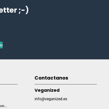
ter ;-)
Contactanos
Veganized
info@veganized.es
on...