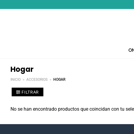
Saltar
al
contenido
ON
Hogar
INICIO
»
ACCESORIOS
»
HOGAR
FILTRAR
No se han encontrado productos que coincidan con tu sele