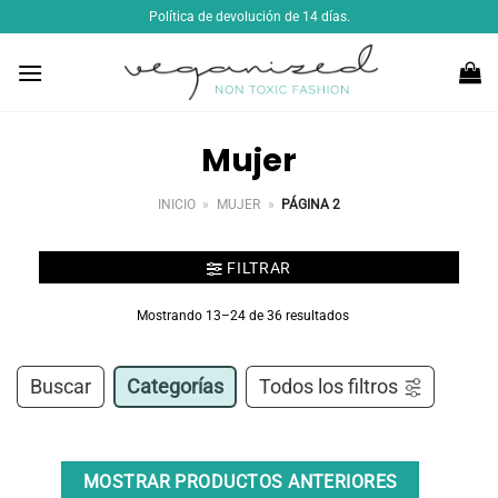
Saltar
Política de devolución de 14 días.
al
contenido
Mujer
INICIO
»
MUJER
»
PÁGINA 2
FILTRAR
Mostrando 13–24 de 36 resultados
Buscar
Categorías
Todos los filtros
MOSTRAR PRODUCTOS ANTERIORES