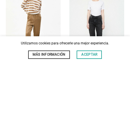
Utilizamos cookies para ofrecerle una mejor experiencia.
MÁS INFORMACIÓN
ACEPTAR
MUJER
MUJER
PANTALON KALENAA SMOKY
VAQUERO MAIRAA
ALMOND
99,90
€
79,90
€
SIN
SIN
EXISTENCIAS
EXISTENCIAS