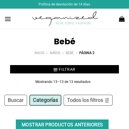
Saltar
Política de devolución de 14 días.
al
contenido
Bebé
INICIO
»
NIÑOS
»
BEBÉ
»
PÁGINA 2
FILTRAR
Mostrando 13–13 de 13 resultados
Buscar
Categorías
Todos los filtros
MOSTRAR PRODUCTOS ANTERIORES