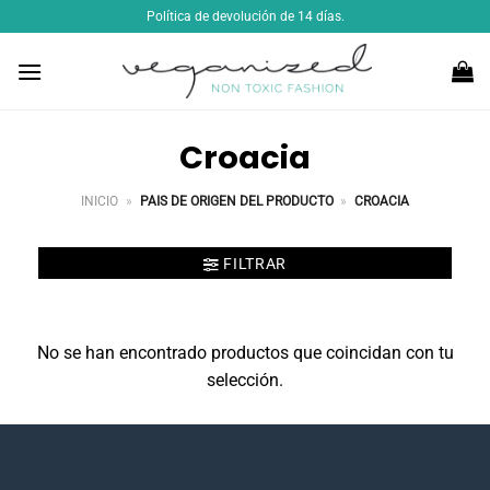
Saltar
Política de devolución de 14 días.
al
contenido
Croacia
INICIO
»
PAIS DE ORIGEN DEL PRODUCTO
»
CROACIA
FILTRAR
No se han encontrado productos que coincidan con tu
selección.