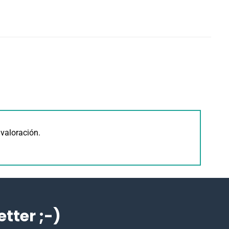
valoración.
ter ;-)