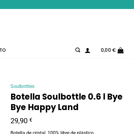
TO
0,00
€
Soulbottles
Botella Soulbottle 0.6 l Bye
Bye Happy Land
29,90
€
Botella de cristal, 100% libre de plástico.