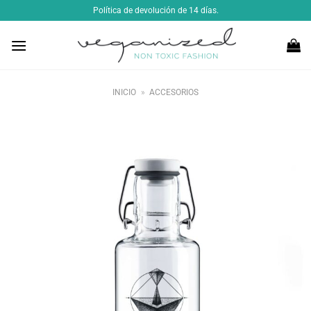
Saltar
Política de devolución de 14 días.
al
contenido
INICIO
»
ACCESORIOS