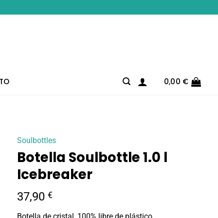
TO
0,00
€
Soulbottles
Botella Soulbottle 1.0 l
Icebreaker
37,90
€
Botella de cristal, 100% libre de plástico.