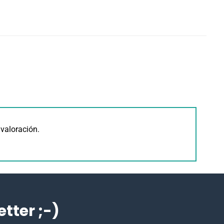
valoración.
ter ;-)