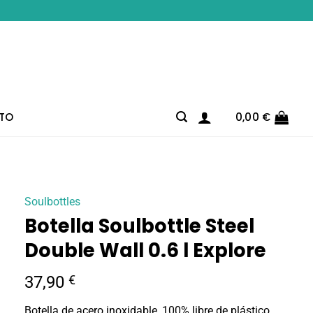
TO
0,00
€
Soulbottles
Botella Soulbottle Steel
Double Wall 0.6 l Explore
37,90
€
Botella de acero inoxidable, 100% libre de plástico.