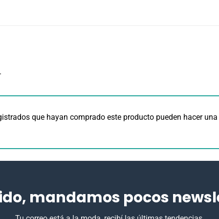
.
egistrados que hayan comprado este producto pueden hacer una 
ido, mandamos pocos newslet
Tu correo está a la moda, recibí las últimas tendencias.