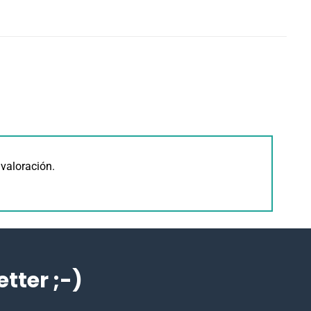
valoración.
ter ;-)