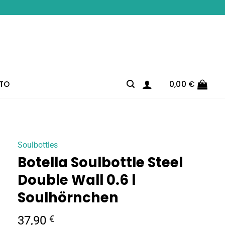
TO
0,00
€
Soulbottles
Botella Soulbottle Steel
Double Wall 0.6 l
Soulhörnchen
37,90
€