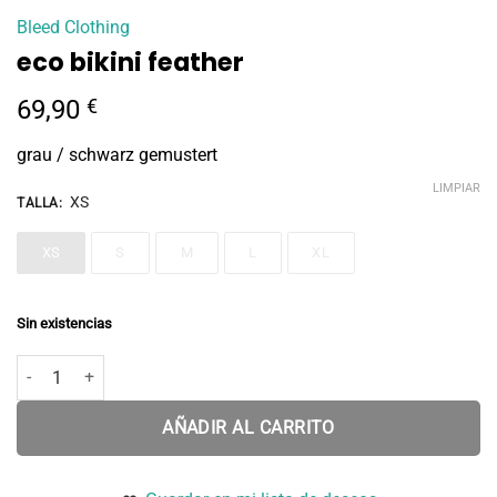
Bleed Clothing
eco bikini feather
69,90
€
grau / schwarz gemustert
LIMPIAR
XS
TALLA
:
XS
S
M
L
XL
Sin existencias
eco bikini feather cantidad
AÑADIR AL CARRITO