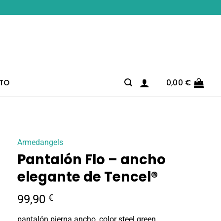
TO
0,00
€
Armedangels
Pantalón Flo – ancho
elegante de Tencel®
99,90
€
pantalón pierna ancho, color steel green