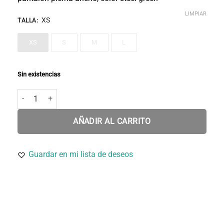
LIMPIAR
XS
TALLA
:
XS
S
M
L
Sin existencias
Pantalón Flo - ancho elegante de Tencel® cantidad
AÑADIR AL CARRITO
Guardar en mi lista de deseos