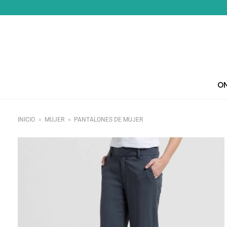
Saltar
al
contenido
ON
INICIO
»
MUJER
»
PANTALONES DE MUJER