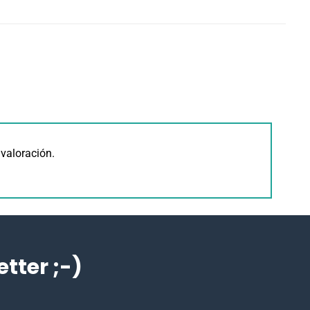
valoración.
ter ;-)