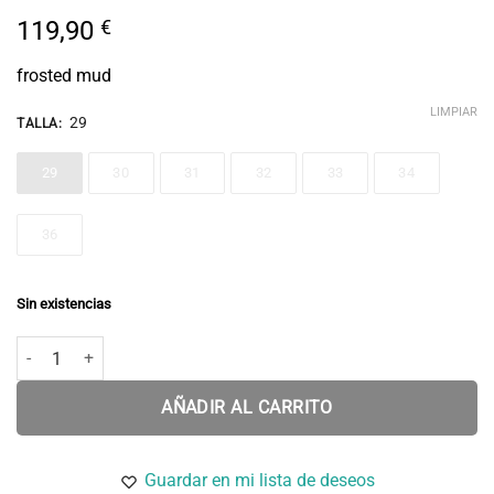
119,90
€
frosted mud
LIMPIAR
29
TALLA
:
29
30
31
32
33
34
36
Sin existencias
Pantalón LUCAAS FLANNEL cantidad
AÑADIR AL CARRITO
Guardar en mi lista de deseos