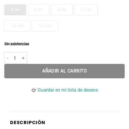
0-3M
3-6M
6-9M
9-12M
12-18M
18-24M
Sin existencias
WAYAN pelele de rayas cantidad
AÑADIR AL CARRITO
Guardar en mi lista de deseos
DESCRIPCIÓN