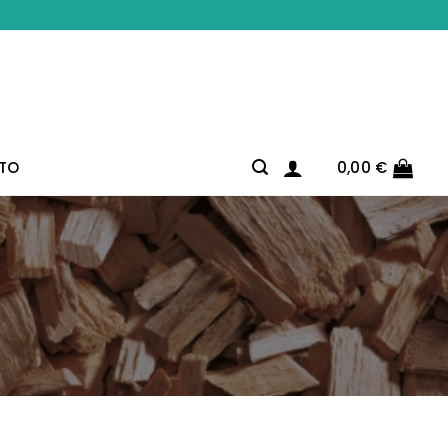
TO
0,00
€