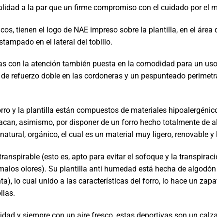
lidad a la par que un firme compromiso con el cuidado por el 
cos, tienen el logo de NAE impreso sobre la plantilla, en el área
stampado en el lateral del tobillo.
as con la atención también puesta en la comodidad para un uso
 de refuerzo doble en las cordoneras y un pespunteado perimet
.
orro y la plantilla están compuestos de materiales hipoalergénic
acan, asimismo, por disponer de un forro hecho totalmente de 
tural, orgánico, el cual es un material muy ligero, renovable y
nspirable (esto es, apto para evitar el sofoque y la transpiraci
e malos olores). Su plantilla anti humedad está hecha de algo
nta), lo cual unido a las características del forro, lo hace un za
llas.
idad y siempre con un aire fresco, estas deportivas son un calz