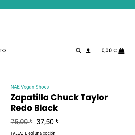
TO
0,00
€
NAE Vegan Shoes
Zapatilla Chuck Taylor
Redo Black
El
El
75,00
€
37,50
€
precio
precio
Elegí una opción
TALLA
: