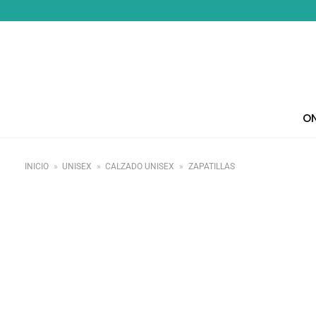
Saltar
al
contenido
ON
INICIO
»
UNISEX
»
CALZADO UNISEX
»
ZAPATILLAS