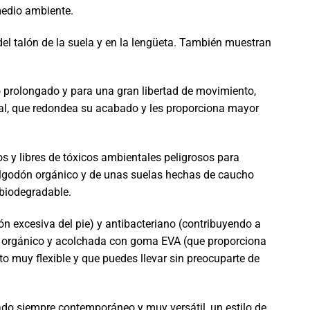
medio ambiente.
 del talón de la suela y en la lengüeta. También muestran
 prolongado y para una gran libertad de movimiento,
ral, que redondea su acabado y les proporciona mayor
os y libres de tóxicos ambientales peligrosos para
algodón orgánico y de unas suelas hechas de caucho
 biodegradable.
ón excesiva del pie) y antibacteriano (contribuyendo a
dón orgánico y acolchada con goma EVA (que proporciona
pato muy flexible y que puedes llevar sin preocuparte de
ado siempre contemporáneo y muy versátil, un estilo de