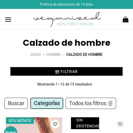
Saltar
Política de devolución de 14 días.
al
contenido
Calzado de hombre
INICIO
»
HOMBRE
»
CALZADO DE HOMBRE
FILTRAR
Mostrando 1–12 de 15 resultados
Buscar
Categorías
Todos los filtros
SIN
50% MENOS
EXISTENCIAS
Nuevo