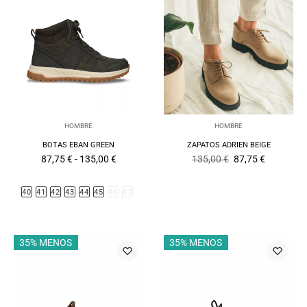
HOMBRE
HOMBRE
BOTAS EBAN GREEN
ZAPATOS ADRIEN BEIGE
Rango
El
El
87,75
€
-
135,00
€
135,00
€
87,75
€
de
precio
precio
precios:
original
actual
desde
era:
es:
40
41
42
43
44
45
46
47
87,75 €
135,00 €.
87,75 €.
hasta
135,00 €
35% MENOS
35% MENOS