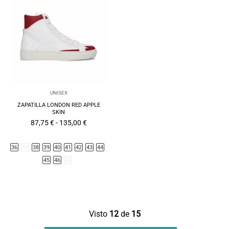
UNISEX
ZAPATILLA LONDON RED APPLE
SKIN
Rango
87,75
€
-
135,00
€
de
precios:
desde
36
37
38
39
40
41
42
43
44
87,75 €
hasta
45
46
47
135,00 €
Visto
12
de
15