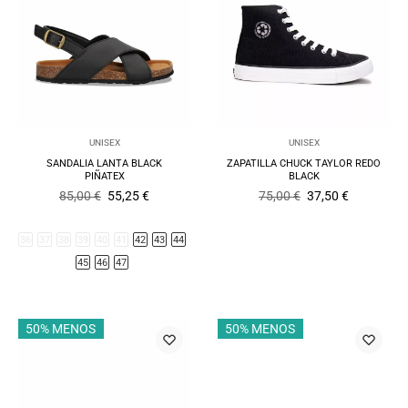
UNISEX
UNISEX
SANDALIA LANTA BLACK
ZAPATILLA CHUCK TAYLOR REDO
PIÑATEX
BLACK
El
El
El
El
85,00
€
55,25
€
75,00
€
37,50
€
precio
precio
precio
precio
original
actual
original
actual
era:
es:
era:
es:
36
37
38
39
40
41
42
43
44
85,00 €.
55,25 €.
75,00 €.
37,50 €.
45
46
47
50% MENOS
50% MENOS