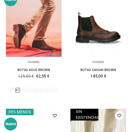
HOMBRE
HOMBRE
BOTAS AGUS BROWN
BOTAS CASIAN BROWN
El
El
125,00
€
62,50
€
145,00
€
precio
precio
original
actual
era:
es:
40
41
42
43
44
45
46
47
125,00 €.
62,50 €.
SIN
35% MENOS
35% MENOS
EXISTENCIAS
Nuevo