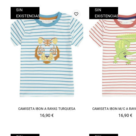
SIN
SIN
EXISTENCIAS
EXISTENCIAS
CAMISETA IBON A RAYAS TURQUESA
CAMISETA IBON M/C A RAY
16,90
€
16,90
€