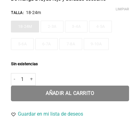
LIMPIAR
18-24m
TALLA
:
18-24M
2-3A
3-4A
4-5A
5-6A
6-7A
7-8A
9-10A
Sin existencias
Camiseta IBON M/C a rayas cocodrilo cantidad
AÑADIR AL CARRITO
Guardar en mi lista de deseos