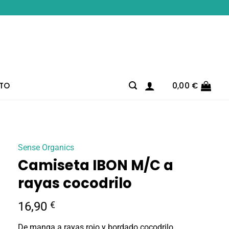
TO
0,00
€
Sense Organics
Camiseta IBON M/C a
rayas cocodrilo
16,90
€
De manga a rayas rojo y bordado cocodrilo