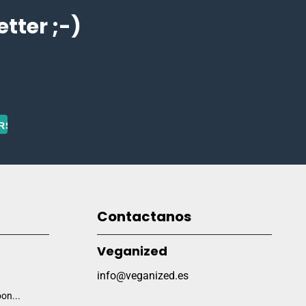
ter ;-)
Contactanos
Veganized
info@veganized.es
on...