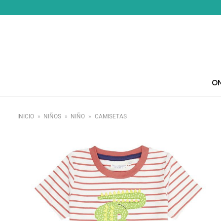
Saltar
al
contenido
ON
INICIO
»
NIÑOS
»
NIÑO
»
CAMISETAS