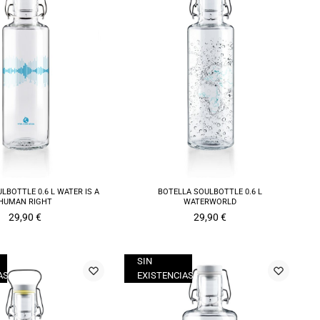
LBOTTLE 0.6 L WATER IS A
BOTELLA SOULBOTTLE 0.6 L
HUMAN RIGHT
WATERWORLD
29,90
€
29,90
€
SIN
AS
EXISTENCIAS