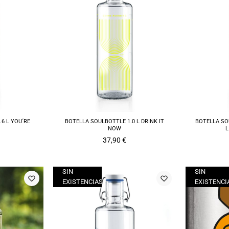
6 L YOU´RE
BOTELLA SOULBOTTLE 1.0 L DRINK IT
BOTELLA SOU
NOW
L
37,90
€
SIN
SIN
EXISTENCIAS
EXISTENCI