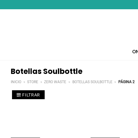
Saltar
al
contenido
ON
Botellas Soulbottle
INICIO
»
STORE
»
ZERO WASTE
»
BOTELLAS SOULBOTTLE
»
PÁGINA 2
FILTRAR