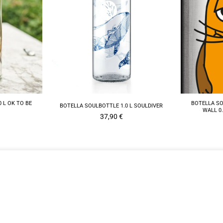
 L OK TO BE
BOTELLA SO
BOTELLA SOULBOTTLE 1.0 L SOULDIVER
WALL 0
37,90
€
Visto
24
de
45
MOSTRAR MÁS PRODUCTOS