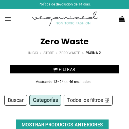
Saltar
Política de devolución de 14 días.
al
contenido
Zero Waste
INICIO
»
STORE
»
ZERO WASTE
»
PÁGINA 2
FILTRAR
Mostrando 13–24 de 46 resultados
Buscar
Categorías
Todos los filtros
MOSTRAR PRODUCTOS ANTERIORES