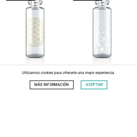
BOTELLA SOULBOTTLE 1.0 L
BOTELLA SOULBOTTLE 1.0 L
Utilizamos cookies para ofrecerle una mejor experiencia.
FLOWER OF LIFE
ICEBREAKER
37,90
€
37,90
€
MÁS INFORMACIÓN
ACEPTAR
SIN
SIN
EXISTENCIAS
EXISTENCIAS