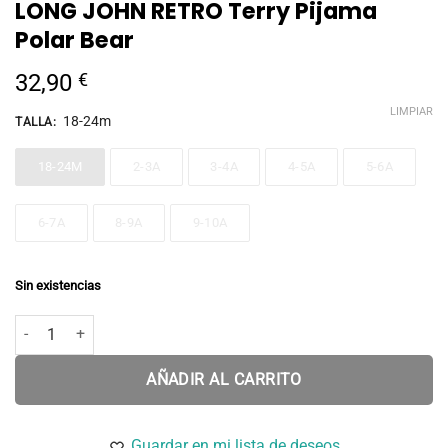
LONG JOHN RETRO Terry Pijama
Polar Bear
32,90
€
LIMPIAR
18-24m
TALLA
:
18-24M
2-3A
3-4A
4-5A
5-6A
6-7A
8-9A
9-10A
Sin existencias
LONG JOHN RETRO Terry Pijama Polar Bear cantidad
AÑADIR AL CARRITO
Guardar en mi lista de deseos