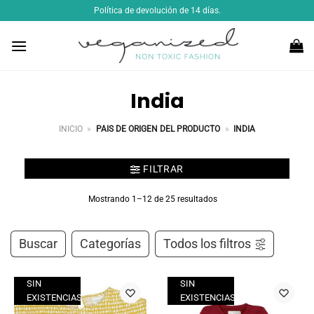
Saltar
Política de devolución de 14 días.
al
contenido
India
INICIO
»
PAIS DE ORIGEN DEL PRODUCTO
»
INDIA
FILTRAR
Mostrando 1–12 de 25 resultados
Buscar
Categorías
Todos los filtros
SIN
SIN
EXISTENCIAS
EXISTENCIAS